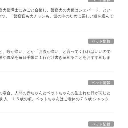
警察犬指導士にみごと合格し、警察犬の犬種はシェパード」とい
つつ、「警察官も犬チャンも、世の中のために厳しい道を選んで
ペット情報
っと、喉が痛い」とか「お腹が痛い」と言ってくれればいいので
行動や異変を毎日手帳に１行だけ書き留めることをおすすめしま
ペット情報
犬の場合、人間の赤ちゃんとペットちゃんの生まれた日が同じと
歳 人 １５歳の頃、ペットちゃんはご老体の７６歳 シャッタ
ペット情報