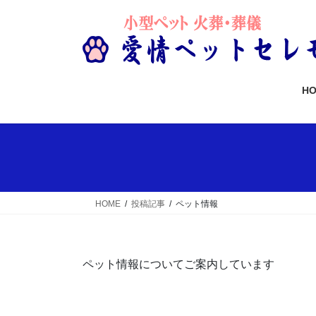
コ
ナ
ン
ビ
テ
ゲ
ン
ー
ツ
シ
H
へ
ョ
ス
ン
キ
に
ッ
移
プ
動
HOME
投稿記事
ペット情報
ペット情報についてご案内しています