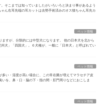
す。そこまでは知っていましたがいろいろと決まり事があるよう
ちゃん右耳先端の耳カットは去勢手術済みのオス猫ちゃん耳先カ
ペット情報
りますが、分類的には中型犬になります。 他の日本犬を北から
紀州犬」「四国犬」。６犬種が、一般に「日本犬」と呼ばれてい
ペット情報
脂が多い・湿度が高い場合に、この常在菌が増えてマラセチア皮
・臭いを、鼻・口・脇の下・指の間・肛門周りなどにおこしま
ペット情報