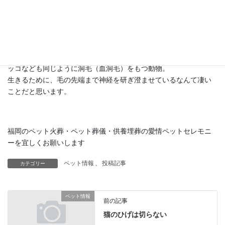
よびます。
触毛は対象生物が広く総称して指します。
洞毛（血洞毛）は、哺乳類の顔や前脚のうらなどに生えている感
覚が伝えられる毛のことを指します。
猫ちゃんの他、ネズミ・モグラ・狐・アライグマ・アザラシ・ラ
ッコなども同じように洞毛（血洞毛）をもつ動物。
生きるために、毛の先端まで神経を研ぎ澄ませているなんて凄い
ことだと思います。
福岡のペット火葬・ペット葬儀・供養埋葬の愛情ペットセレモニ
ーを宜しくお願いします
ペット情報
、
投稿記事
カテゴリー
ペット情報
前の記事
猫のひげは切らない