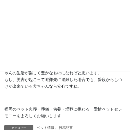
上記のホームページは、ペットちゃんを飼っている方、これから
ペットちゃんを飼おうと思っている方のために、有益な情報をた
くさん提供しています。
その中に、「犬のしつけ」について書かれているページがありま
す。
食事・散歩・しつけ（ほめ方・しかり方）など具体的に説明して
います。
しつけ方講習会・しつけ方相談会も行っており、日時の案内が確
認できます。
こうした、公共サービスを上手く利用して、飼い主様とペットち
ゃんの生活が楽しく豊かなものになればと思います。
もし、災害が起こって避難先に避難した場合でも、普段からしつ
けが出来ている犬ちゃんなら安心ですね。
福岡のペット火葬・葬儀・供養・埋葬に携わる 愛情ペットセレ
モニーをよろしくお願いします
ペット情報
、
投稿記事
カテゴリー