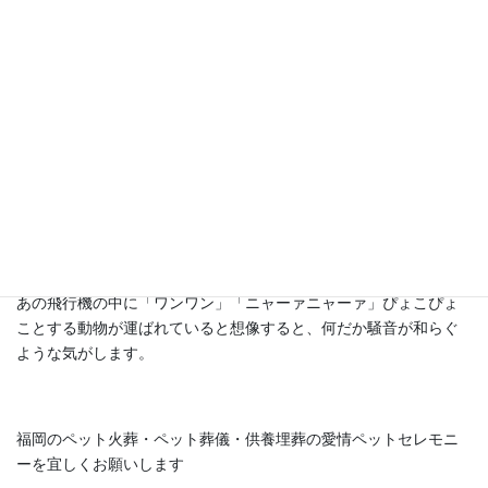
平成27年に全国の動物検疫所を通って輸出された数は、
犬 6758頭
猫 1981匹
うさぎ 239匹
単に犬猫兎だけの数字を追っていますが、取り扱いはそれだけで
はありません。
福岡市や福岡市周辺の市町村にお住まいのかたは、空を見上げる
と毎日飛行機を見ることができます。
着陸前の飛行機は、遠くからでも車輪を下ろしている姿が見え、
離陸後の飛行機は、高度を上げていく姿が見えます。
あの飛行機の中に「ワンワン」「ニャーァニャーァ」ぴょこぴょ
ことする動物が運ばれていると想像すると、何だか騒音が和らぐ
ような気がします。
福岡のペット火葬・ペット葬儀・供養埋葬の愛情ペットセレモニ
ーを宜しくお願いします