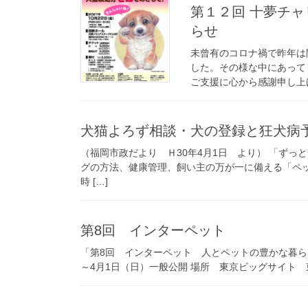
第１２回 十夢チャリティーコンサート開催のお知
らせ
未曾有のコロナ禍で昨年は
した。その様な中にあって
ご支援に心から感謝申し上げ
犬猫よろず相談・犬の登録と狂犬病予防
（福岡市政だより Ｈ30年4月1日 より） 「ずっ
グの方法、健康管理、飼い主の万が一に備える「ペッ
時 […]
第8回 インターペット
「第8回 インターペット 人とペットの豊かな暮らし
～4月1日（日）一般公開 場所 東京ビッグサイト 東1・2・3