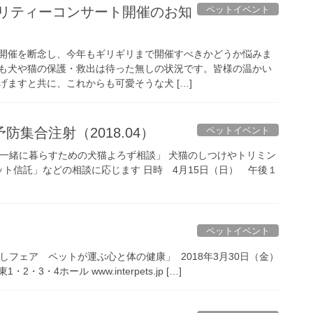
ペットイベント
開催を断念し、今年もギリギリまで開催すべきかどうか悩みま
も犬や猫の保護・救出は待った無しの状況です。皆様の温かい
ますと共に、これからも可愛そうな犬 […]
ペットイベント
集合注射（2018.04）
と一緒に暮らすための犬猫よろず相談」 犬猫のしつけやトリミン
ト信託」などの相談に応じます 日時 4月15日（日） 午後１
ペットイベント
フェア ペットが運ぶ心と体の健康」 2018年3月30日（金）
・4ホール www.interpets.jp […]