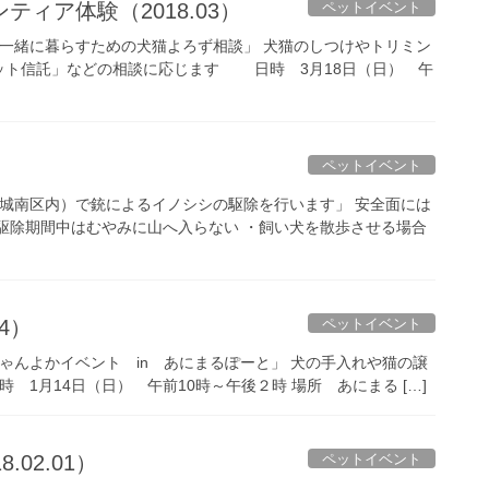
ペットイベント
ィア体験（2018.03）
と一緒に暮らすための犬猫よろず相談」 犬猫のしつけやトリミン
ット信託」などの相談に応じます 日時 3月18日（日） 午
ペットイベント
（城南区内）で銃によるイノシシの駆除を行います」 安全面には
駆除期間中はむやみに山へ入らない ・飼い犬を散歩させる場合
ペットイベント
4）
にゃんよかイベント in あにまるぽーと」 犬の手入れや猫の譲
 1月14日（日） 午前10時～午後２時 場所 あにまる […]
ペットイベント
02.01）