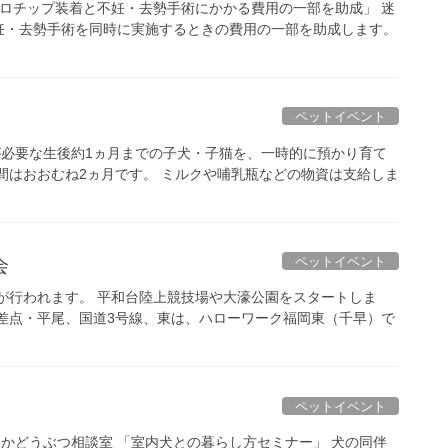
クロチップ装着と不妊・去勢手術にかかる費用の一部を助成」 迷
妊・去勢手術を同時に実施するときの費用の一部を助成します。
ペットイベント
乳が必要な生後約1ヵ月までの子犬・子猫を、一時的に預かり育て
間はおおむね2ヵ月です。 ミルクや哺乳瓶などの物資は支給しま
ペットイベント
会
大会が行われます。 平和台陸上競技場や大濠公園をスタートしま
差点・平尾、国道3号線、東は、ハローワーク福岡東（千早）で
ペットイベント
くおかどうぶつ相談室 「室内犬との暮らし方セミナー」 犬の同伴