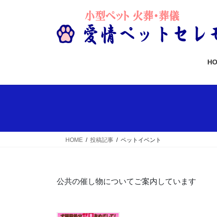
コ
ナ
ン
ビ
テ
ゲ
ン
ー
ツ
シ
H
へ
ョ
ス
ン
キ
に
ッ
移
プ
動
HOME
投稿記事
ペットイベント
公共の催し物についてご案内しています