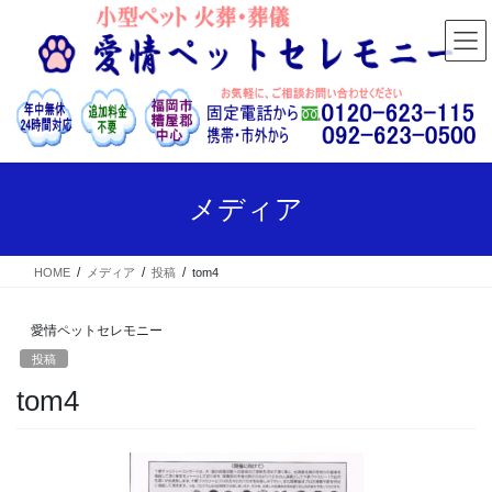
コ
ナ
ン
ビ
テ
ゲ
ン
ー
ツ
シ
へ
ョ
ス
ン
キ
に
ッ
移
メディア
プ
動
HOME
メディア
投稿
tom4
愛情ペットセレモニー
投稿
tom4