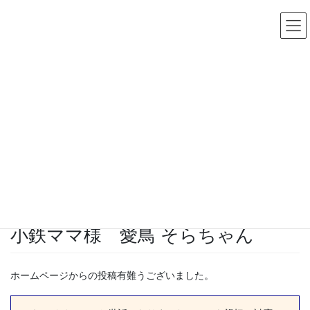
コ
ナ
ン
ビ
テ
ゲ
ン
ー
ツ
シ
へ
ョ
ス
ン
キ
に
ッ
移
ご利用者様の声
プ
動
HOME
ご利用者様の声
小鉄ママ様 愛鳥 そらちゃん
愛情ペットセレモニー
小鉄ママ様 愛鳥 そらちゃん
ホームページからの投稿有難うございました。